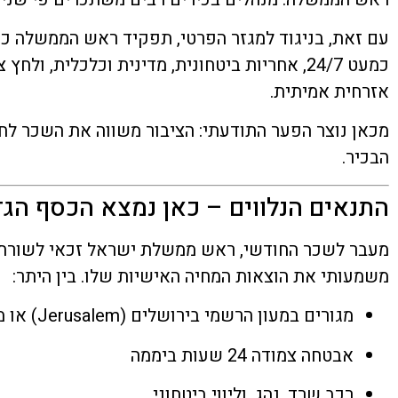
עם זאת, בניגוד למגזר הפרטי, תפקיד ראש הממשלה כול
כמעט 24/7, אחריות ביטחונית, מדינית וכלכלית, ו
אזרחית אמיתית.
מכאן נוצר הפער התודעתי: הציבור משווה את השכר לחיי 
הבכיר.
התנאים הנלווים – כאן נמצא הכסף הג
מעבר לשכר החודשי, ראש ממשלת ישראל זכאי לשורת ת
משמעותי את הוצאות המחיה האישיות שלו. בין היתר:
מגורים במעון הרשמי בירושלים (Jerusalem) או מימון אבטחה מלאה במעון פרטי
אבטחה צמודה 24 שעות ביממה
רכב שרד, נהג, וליווי ביטחוני