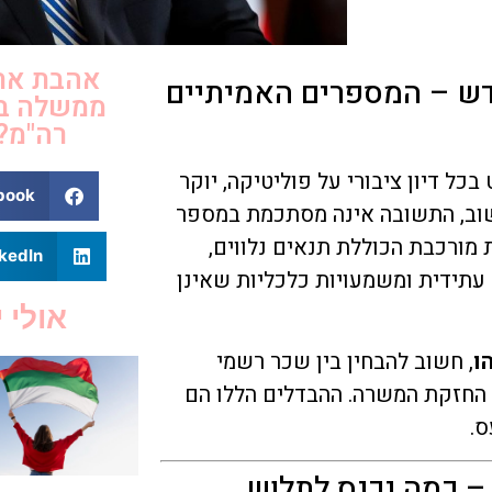
אהבת את:
דש – המספרים האמיתיים
ממשלה בי
רה"מ?
 דיון ציבורי על פוליטיקה, יוקר
book
חשוב, התשובה אינה מסתכמת במספר
ורכבת הכוללת תנאים נלווים,
kedIn
 עתידית ומשמעויות כלכליות שאינן
אולי י
ו
, חשוב להבחין בין שכר רשמי
ל החזקת המשרה. ההבדלים הללו הם
ס.
 כמה נכנס לתלוש