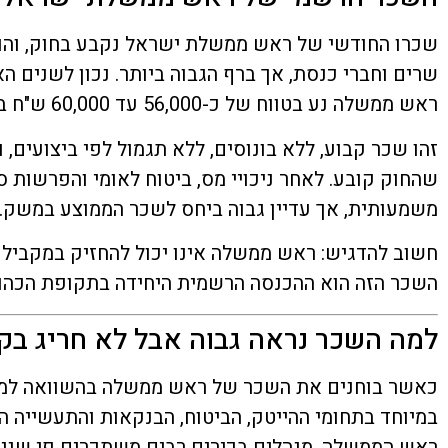
שכרו החודשי של ראש ממשלת ישראל נקבע בחוק, והוא 
שרים וחברי כנסת, אך ברף הגבוה ביותר. נכון לשנים ה
ראש ממשלה נע בטווח של כ-56,000 עד 60,000 ש"ח ברוטו לחודש.
זהו שכר קבוע, ללא בונוסים, ללא תגמול לפי ביצועים, 
שהחוק קובע. לאחר ניכויי מס, ביטוח לאומי והפרשות סו
משמעותית, אך עדיין גבוה ביחס לשכר הממוצע במשק.
חשוב להדגיש: ראש ממשלה אינו יכול להחזיק במקביל 
השכר הזה הוא ההכנסה הרשמית היחידה בתקופת הכהונ
למה השכר נראה גבוה אבל לא חריג בקנ
כאשר בוחנים את השכר של ראש ממשלה בהשוואה למנכ
במיוחד בתחומי ההייטק, הביטוח, הבנקאות והתעשייה ה
ראש הממשלה. מנהלים בכירים רבים משתכרים פי שניי