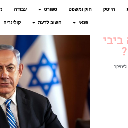
הייטק
חוק ומשפט
ספורט
עבודה
נד
פנאי
חשוב לדעת
קולינריה
ביבי
?
ליטיקה