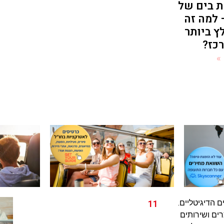
ת בים של
 למה זה
ץ ביותר
כז?
»
 הדיגיטליים.
11
ים ושירותים