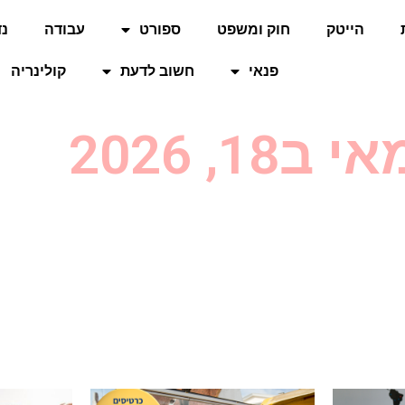
הייטק
חוק ומשפט
ספורט
עבודה
נד
פנאי
חשוב לדעת
קולינריה
ב18, 2026