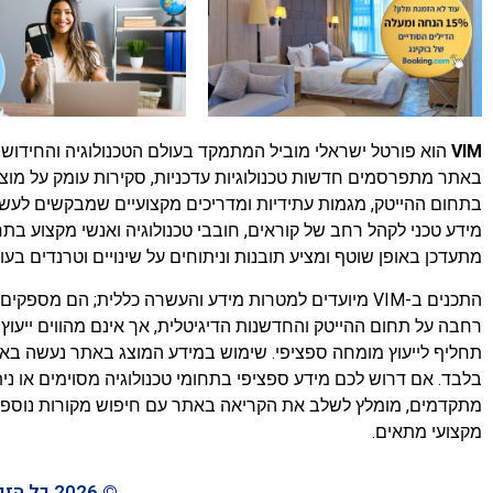
VIM
הוא פורטל ישראלי מוביל המתמקד בעולם הטכנולוגיה והחידושים
באתר מתפרסמים חדשות טכנולוגיות עדכניות, סקירות עומק על מוצר
בתחום ההייטק, מגמות עתידיות ומדריכים מקצועיים שמבקשים לעשו
מידע טכני לקהל רחב של קוראים, חובבי טכנולוגיה ואנשי מקצוע בת
מתעדכן באופן שוטף ומציע תובנות וניתוחים על שינויים וטרנדים בעול
התכנים ב-VIM מיועדים למטרות מידע והעשרה כללית; הם מספק
רחבה על תחום ההייטק והחדשנות הדיגיטלית, אך אינם מהווים ייעוץ 
תחליף לייעוץ מומחה ספציפי. שימוש במידע המוצג באתר נעשה ב
בלבד. אם דרוש לכם מידע ספציפי בתחומי טכנולוגיה מסוימים או נית
מתקדמים, מומלץ לשלב את הקריאה באתר עם חיפוש מקורות נוספים 
מקצועי מתאים.
© 2026 כל הזכויות שמורות לחברת ניהול מוניטין של לירון קטלן