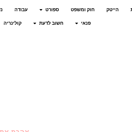
הייטק
חוק ומשפט
ספורט
עבודה
נד
פנאי
חשוב לדעת
קולינריה