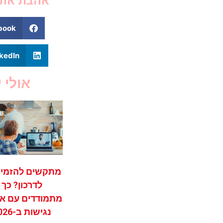
אהבת את: 11? אפשר לש
book
kedIn
אולי י
מתקשים להזמין 
לדרכון? כך
מתמודדים עם את
נגישות ב-2026