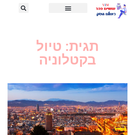
תגית: טיול
בקטלוניה