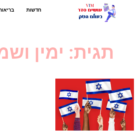
חדשות
בריאות
תגית: ימין וש